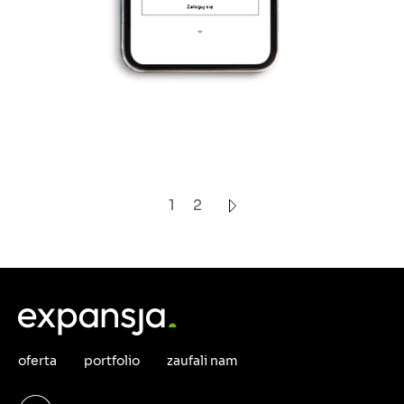
1
2
oferta
portfolio
zaufali nam