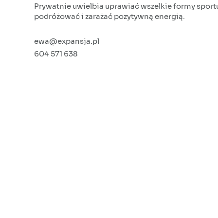
Prywatnie uwielbia uprawiać wszelkie formy sport
podróżować i zarażać pozytywną energią.
ewa@expansja.pl
604 571 638