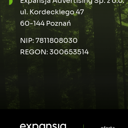
Expansja Advertising Sp. z o.o.
ul. Kordeckiego 47
60-144 Poznań
NIP: 7811808030
REGON: 300653514